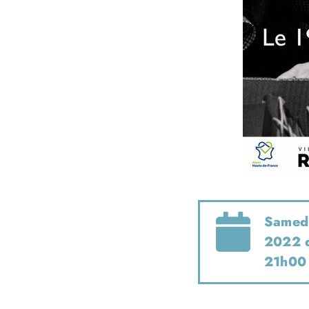
Samed
2022 
21h00