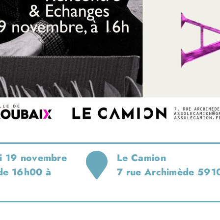
i 19 novembre
Le Camion
de 16h00 à
7 rue Archimède 591