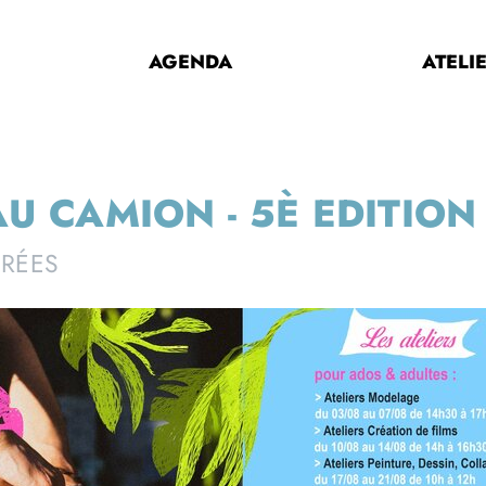
AGENDA
ATELI
AU CAMION - 5È EDITION
IRÉES