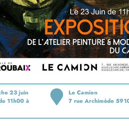
he 23 juin
Le Camion
de 11h00 à
7 rue Archimède 591