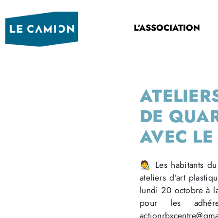
L’ASSOCIATION
ATELIER
DE QUAR
AVEC LE
🧑‍🎨 Les habitants 
ateliers d’art plast
lundi 20 octobre à l
pour les adhére
actionrbxcentre@gma